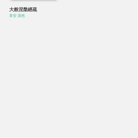
大般涅槃經疏
章安 湛然