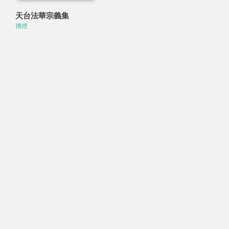
天台法華宗義集
傳燈