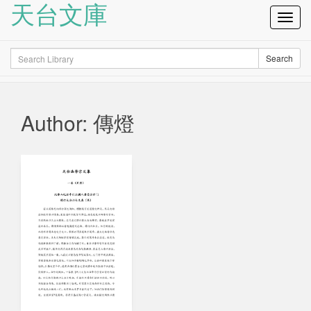
天台文庫
Toggl
Navig
Search
Search
Author: 傳燈