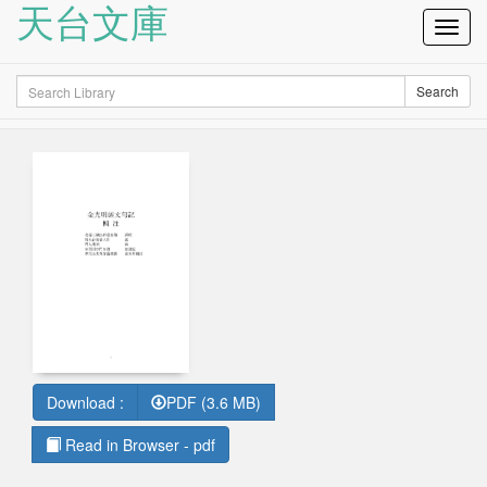
天台文庫
Toggl
Navig
Search
Search
Download :
PDF (3.6 MB)
Read in Browser - pdf