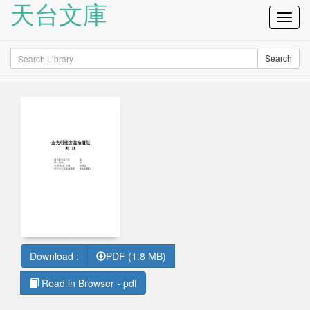
天台文庫
Toggl
Navig
Search
Search
Download :
PDF (1.8 MB)
Read in Browser - pdf