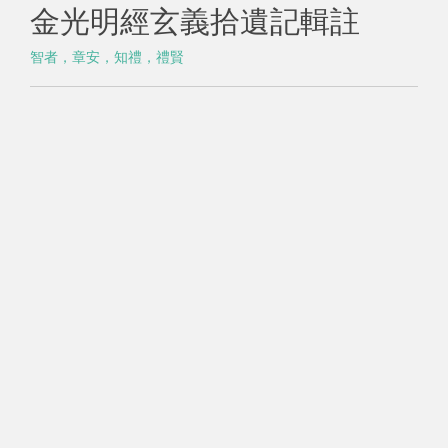
金光明經玄義拾遺記輯註
智者，章安，知禮，禮賢