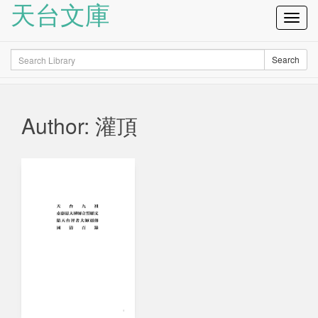
天台文庫
Toggl
Navig
Search
Search
Author: 灌頂