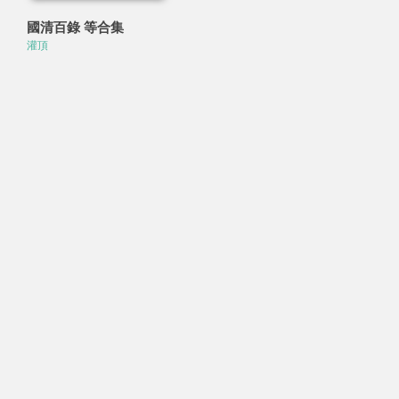
國清百錄 等合集
灌頂